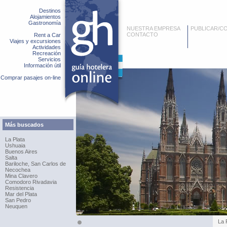
Destinos
Alojamientos
Gastronomía
NUESTRA EMPRESA
PUBLICAR/C
CONTACTO
Rent a Car
Viajes y excursiones
Actividades
Recreación
Servicios
Información útil
Comprar pasajes on-line
Más buscados
La Plata
Ushuaia
Buenos Aires
Salta
Bariloche, San Carlos de
Necochea
Mina Clavero
Comodoro Rivadavia
Resistencia
Mar del Plata
San Pedro
Neuquen
La 