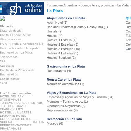
Turismo en
Argentina
>
Buenos Aires, provincia
>
La Plata
La Plata
Alojamientos en La Plata
QU
Apart Hotel (1)
Cam
Ubicación
Bed and Breakfast (Cama y Desayuno) (1)
Dir
Distancia desde:
Hostels (9)
Cód
Capital Federal : 59 km
Hoteles (4)
Tel
Vias de acceso:
Hoteles 1 Estrella (1)
Tel
F.C.G.R. Ruta 1. Aeropuerto a 4
Hoteles 2 Estrellas (3)
Cel
Kms. de la ciudad. Autopista
Hoteles 3 Estrellas (10)
Con
Buenos Aires - La Plata.
Hoteles 4 Estrellas (3)
Telediscado:
Hoteles Boutique (1)
221
Cabecera:
Gastronomía en La Plata
Capital de la Provincia de
Restaurantes (4)
Buenos Aires
Código postal:
Rent a Car en La Plata
1900
Alquiler de Automóviles (1)
Viajes y Excursiones en La Plata
Los 10 más buscados
HOTEL DEL REY
Empresas y Agencias de Viajes y Turismo (81)
STONE VIAJES
Mutuales - Turismo Asoc. (1)
TURISMO RECREAR - La Plata
Operadores Mayoristas (3)
JET TOUR TRAVEL
CHARLY VIAJES
Representaciones (4)
HOSTEL de las ARTES
DIAMANTE HOTEL
CORREGIDOR HOTEL
Recreación en La Plata
SUPERA TROTTA
Museos (6)
REPRESENTACIONES
PRAGA VIAJES