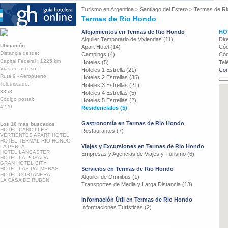
Turismo en
Argentina
>
Santiago del Estero
>
Termas de Ri
Termas de Rio Hondo
Alojamientos en Termas de Rio Hondo
HO
Alquiler Temporario de Viviendas (11)
Dir
Ubicación
Apart Hotel (14)
Cód
Distancia desde:
Campings (4)
Cód
Capital Federal : 1225 km
Hoteles (5)
Tel
Vias de acceso:
Hoteles 1 Estrella (21)
Con
Ruta 9 - Aeropuerto.
Hoteles 2 Estrellas (35)
Telediscado:
Hoteles 3 Estrellas (21)
3858
Hoteles 4 Estrellas (5)
Código postal:
Hoteles 5 Estrellas (2)
4220
Residenciales (5)
Gastronomía en Termas de Rio Hondo
Los 10 más buscados
HOTEL CANCILLER
Restaurantes (7)
VERTIENTES APART HOTEL
HOTEL TERMAL RIO HONDO
Viajes y Excursiones en Termas de Rio Hondo
LA PERLA
HOTEL LANCASTER
Empresas y Agencias de Viajes y Turismo (6)
HOTEL LA POSADA
GRAN HOTEL CITY
HOTEL LAS PALMERAS
Servicios en Termas de Rio Hondo
HOTEL COSTANERA
Alquiler de Omnibus (1)
LA CASA DE RUBEN
Transportes de Media y Larga Distancia (13)
Información Útil en Termas de Rio Hondo
Informaciones Turísticas (2)