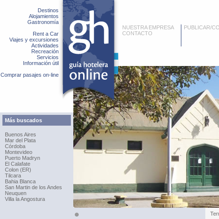
Destinos
Alojamientos
Gastronomía
NUESTRA EMPRESA
PUBLICAR/C
CONTACTO
Rent a Car
Viajes y excursiones
Actividades
Recreación
Servicios
Información útil
Comprar pasajes on-line
Más buscados
Buenos Aires
Mar del Plata
Córdoba
Montevideo
Puerto Madryn
El Calafate
Colon (ER)
Tilcara
Bahia Blanca
San Martin de los Andes
Neuquen
Villa la Angostura
Ter