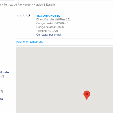
o
>
Termas de Rio Hondo
>
Hoteles 1 Estrella
VICTORIA HOTEL
Dirección: Mar del Plata 251
Código postal: G4220ANE
Código de area: (3858)
Teléfono: 42-1421
Contactar por e-mail
Abierto: en temporada
o Hondo
 (6)
13)
ndo