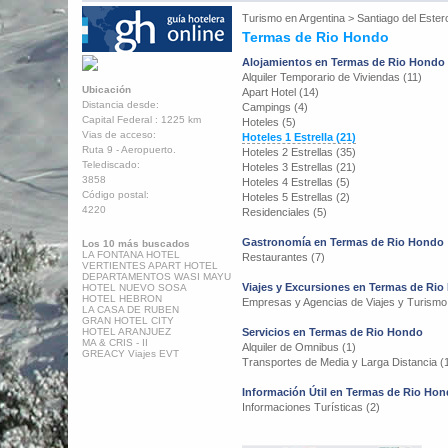
Turismo en
Argentina
>
Santiago del Ester
Termas de Rio Hondo
Alojamientos en Termas de Rio Hondo
Alquiler Temporario de Viviendas (11)
Ubicación
Apart Hotel (14)
Distancia desde:
Campings (4)
Capital Federal : 1225 km
Hoteles (5)
Vias de acceso:
Hoteles 1 Estrella (21)
Ruta 9 - Aeropuerto.
Hoteles 2 Estrellas (35)
Telediscado:
Hoteles 3 Estrellas (21)
3858
Hoteles 4 Estrellas (5)
Código postal:
Hoteles 5 Estrellas (2)
4220
Residenciales (5)
Gastronomía en Termas de Rio Hondo
Los 10 más buscados
LA FONTANA HOTEL
Restaurantes (7)
VERTIENTES APART HOTEL
DEPARTAMENTOS WASI MAYU
Viajes y Excursiones en Termas de Ri
HOTEL NUEVO SOSA
HOTEL HEBRON
Empresas y Agencias de Viajes y Turismo
LA CASA DE RUBEN
GRAN HOTEL CITY
HOTEL ARANJUEZ
Servicios en Termas de Rio Hondo
MA & CRIS - II
Alquiler de Omnibus (1)
GREACY Viajes EVT
Transportes de Media y Larga Distancia (
Información Útil en Termas de Rio Ho
Informaciones Turísticas (2)