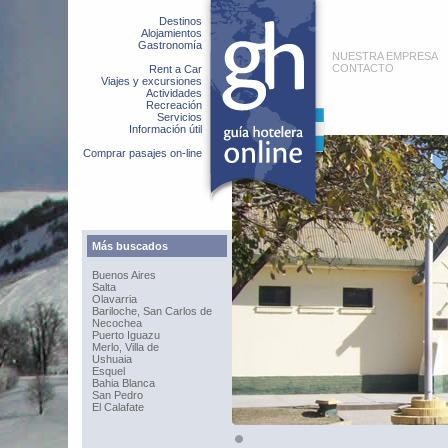
Destinos
Alojamientos
Gastronomía
NUESTRA EMPRESA
CONTACTO
Rent a Car
Viajes y excursiones
Actividades
Recreación
Servicios
Información útil
Comprar pasajes on-line
Más buscados
Buenos Aires
Salta
Olavarria
Bariloche, San Carlos de
Necochea
Puerto Iguazu
Merlo, Villa de
Ushuaia
Esquel
Bahia Blanca
San Pedro
El Calafate