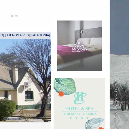
HOME
RO
] [
BUENOS AIRES
] [
PATAGONIA
]