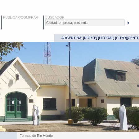
PUBLICAR/COMPRAR
BUSCADOR
ARGENTINA: [
NORTE
] [
LITORAL
] [
CUYO
][
CENT
Termas de Rio Hondo