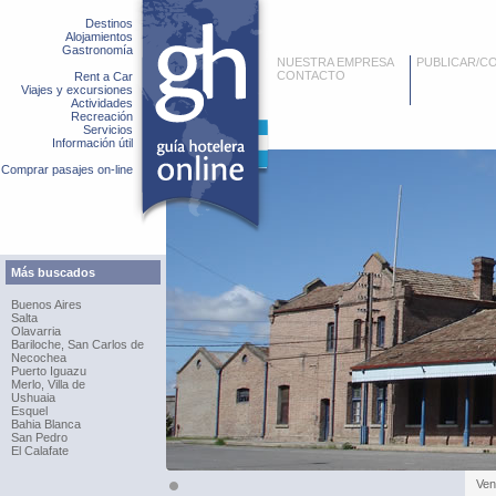
Destinos
Alojamientos
Gastronomía
NUESTRA EMPRESA
PUBLICAR/C
CONTACTO
Rent a Car
Viajes y excursiones
Actividades
Recreación
Servicios
Información útil
Comprar pasajes on-line
Más buscados
Buenos Aires
Salta
Olavarria
Bariloche, San Carlos de
Necochea
Puerto Iguazu
Merlo, Villa de
Ushuaia
Esquel
Bahia Blanca
San Pedro
El Calafate
Ven