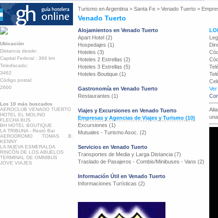
Turismo en
Argentina
>
Santa Fe
>
Venado Tuerto
>
Empres
Venado Tuerto
Alojamientos en Venado Tuerto
LO
Apart Hotel (2)
Leg
Ubicación
Hospedajes (1)
Dir
Distancia desde:
Hoteles (3)
Cód
Capital Federal : 366 km
Hoteles 2 Estrellas (2)
Cód
Telediscado:
Hoteles 3 Estrellas (5)
Tel
3462
Hoteles Boutique (1)
Tel
Código postal:
Cel
2600
Gastronomía en Venado Tuerto
Ver
Restaurantes (1)
Con
Los 10 más buscados
AEROCLUB VENADO TUERTO
Ali
Viajes y Excursiones en Venado Tuerto
HOTEL EL MOLINO
una
Empresas y Agencias de Viajes y Turismo (10)
FLECHA BUS
Excursiones (1)
BH HOTEL BOUTIQUE
LA TRIBUNA - Restó Bar
Mutuales - Turismo Asoc. (2)
AERODROMO TOMAS B.
KENNY
LA NUEVA ESMERALDA
Servicios en Venado Tuerto
RINCÓN DE LOS ABUELOS
Transportes de Media y Larga Distancia (7)
TERMINAL DE OMNIBUS
Traslado de Pasajeros - Combis/Minibuses - Vans (2)
JOVE VIAJES
Información Útil en Venado Tuerto
Informaciones Turísticas (2)