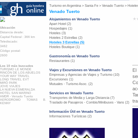
Turismo en
Argentina
>
Santa Fe
>
Venado Tuerto
>
Hoteles
Venado Tuerto
Alojamientos en Venado Tuerto
Apart Hotel (2)
Ubicación
Hospedajes (1)
Distancia desde:
Hoteles (3)
Capital Federal : 366 km
Hoteles 2 Estrellas (2)
Telediscado:
Hoteles 3 Estrellas (5)
3462
Hoteles Boutique (1)
Código postal:
2600
Gastronomía en Venado Tuerto
Restaurantes (1)
Los 10 más buscados
TURISMO LE MONDE
E
Viajes y Excursiones en Venado Tuerto
RINCÓN DE LOS ABUELOS
Empresas y Agencias de Viajes y Turismo (10)
se
YOUR WAY TRAVEL
Excursiones (1)
LONG TRAVEL EVT
Co
MIRÓ PARK
Mutuales - Turismo Asoc. (2)
JOVE VIAJES
ac
LA NUEVA ESMERALDA
HOTEL SAN MARINO
Servicios en Venado Tuerto
Ta
AMDR - Venado Tuerto
Transportes de Media y Larga Distancia (7)
AERODROMO TOMAS B.
tr
Traslado de Pasajeros - Combis/Minibuses - Vans (2)
KENNY
Información Útil en Venado Tuerto
Informaciones Turísticas (2)