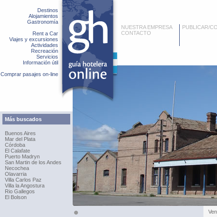
Destinos
Alojamientos
Gastronomía
NUESTRA EMPRESA
PUBLICAR/C
CONTACTO
Rent a Car
Viajes y excursiones
Actividades
Recreación
Servicios
Información útil
Comprar pasajes on-line
Más buscados
Buenos Aires
Mar del Plata
Córdoba
El Calafate
Puerto Madryn
San Martin de los Andes
Necochea
Olavarria
Villa Carlos Paz
Villa la Angostura
Rio Gallegos
El Bolson
Ven