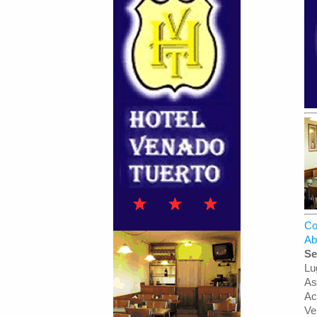
Co
Ab
Se
Lu
As
Ac
Ve