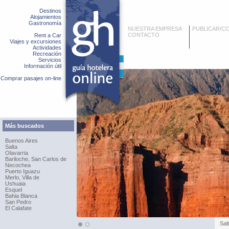
Destinos
Alojamientos
Gastronomía
NUESTRA EMPRESA
PUBLICAR/C
CONTACTO
Rent a Car
Viajes y excursiones
Actividades
Recreación
Servicios
Información útil
Comprar pasajes on-line
Más buscados
Buenos Aires
Salta
Olavarria
Bariloche, San Carlos de
Necochea
Puerto Iguazu
Merlo, Villa de
Ushuaia
Esquel
Bahia Blanca
San Pedro
El Calafate
Sal