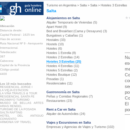
Turismo en
Argentina
>
Salta
>
Salta
>
Hoteles 3 Estrellas
Salta
Alojamientos en Salta
Alquiler Temporario de Viviendas (5)
Ubicación
Apart Hotel (9)
Distancia desde:
Bed and Breakfast (Cama y Desayuno) (3)
Capital Federal : 1625 km
Bungalows y Cabañas (1)
Vias de acceso:
Hostales (33)
Ruta Nacional Nº 9 - Aeropuerto
Hostels (10)
Internacional.
Hoteles (6)
Telediscado:
Hoteles 1 Estrella (8)
387
Nu
Hoteles 2 Estrellas (14)
Cabecera:
Hoteles 3 Estrellas (25)
es
Capital de la Provincia
Hoteles 4 Estrellas (11)
me
Código postal:
Hoteles 5 Estrellas (2)
4400
Co
Hoteles Boutique (12)
Posadas (1)
co
Residenciales (11)
Los 10 más buscados
se
RESIDENCIAL JORGE I
LA VIEJA ESTACION
po
Gastronomía en Salta
LA VIÑA TRAVELS & TOUR
Peñas y Comidas Regionales (7)
RESIDENCIAL SANTA FE
Co
INCAMAYO TURISMO
Restaurantes (23)
MUSEO DE BELLAS ARTES
El
ARIAS RENGEL
po
TURISMO DE LA POSADA
Rent a Car en Salta
SALTA RAFTING
Alquiler de Automóviles (24)
HOTEL DEL ANTIGUO
CONVENTO
ARMONIA VIP TRAVEL
Viajes y Excursiones en Salta
Empresas y Agencias de Viajes y Turismo (102)